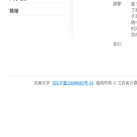
摘要：
基
了
链接
于
络
的
态
索引：
东南大学
苏ICP备10088665号-15
版权所有 © 江苏省计算机网络技