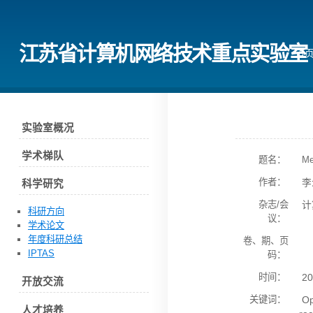
江苏省计算机网络技术重点实验室
首
实验室概况
学术梯队
题名：
Mea
作者：
李
科学研究
杂志/会
计
科研方向
议：
学术论文
年度科研总结
卷、期、页
IPTAS
码：
时间：
20
开放交流
关键词：
Op
人才培养