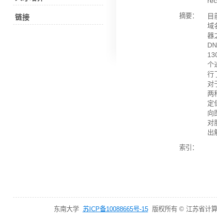
rec
摘要：
目
链接
域
器
D
1
个
行
对
两
定
向
对
出
索引：
东南大学
苏ICP备10088665号-15
版权所有 © 江苏省计算机网络技