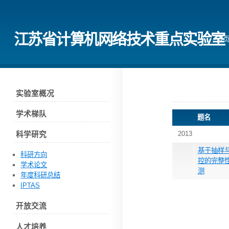
江苏省计算机网络技术重点实验室
首
实验室概况
学术梯队
题名
2013
科学研究
基于抽样
科研方向
控的完整
学术论文
测
年度科研总结
IPTAS
开放交流
人才培养